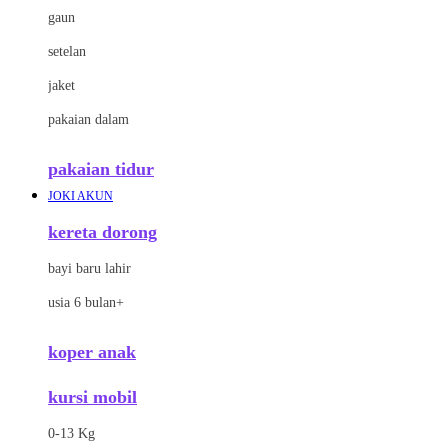
gaun
setelan
jaket
pakaian dalam
pakaian tidur
JOKI AKUN
kereta dorong
bayi baru lahir
usia 6 bulan+
koper anak
kursi mobil
0-13 Kg