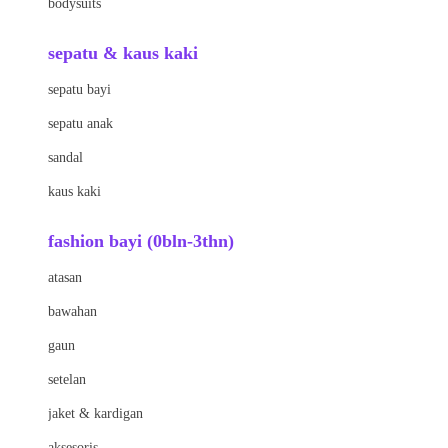
bodysuits
sepatu & kaus kaki
sepatu bayi
sepatu anak
sandal
kaus kaki
fashion bayi (0bln-3thn)
atasan
bawahan
gaun
setelan
jaket & kardigan
aksesoris