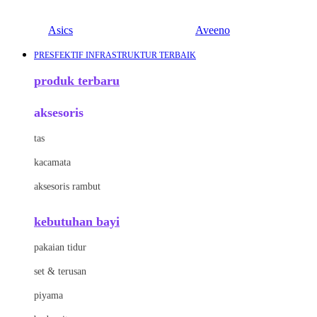
Asics
Aveeno
PRESFEKTIF INFRASTRUKTUR TERBAIK
produk terbaru
aksesoris
tas
kacamata
aksesoris rambut
kebutuhan bayi
pakaian tidur
set & terusan
piyama