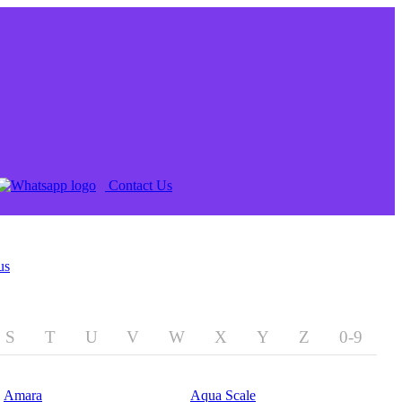
Contact Us
us
S
T
U
V
W
X
Y
Z
0-9
Amara
Aqua Scale