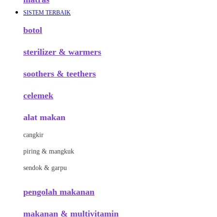
SISTEM TERBAIK
botol
sterilizer & warmers
soothers & teethers
celemek
alat makan
cangkir
piring & mangkuk
sendok & garpu
pengolah makanan
makanan & multivitamin