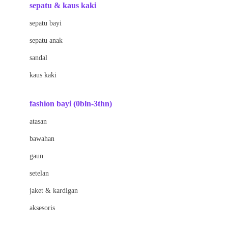
Beauty Barn
sepatu & kaus kaki
Bio Oil
sepatu bayi
Biolane
sepatu anak
Bite Fighters
sandal
Bizzi Growin
kaus kaki
Blackmores
fashion bayi (0bln-3thn)
Blooming Marvellous
atasan
Bonnels
bawahan
Bravado
gaun
Bruder
setelan
Brush Baby
jaket & kardigan
Buds Organics
aksesoris
Bugaboo
Buggygear