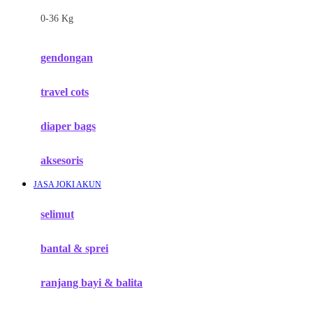
Felt So Sweet
0-36 Kg
Fisher Price
Flipper
gendongan
Friends Of Sally
travel cots
G
diaper bags
Gb
Geko
aksesoris
Graco
JASA JOKI AKUN
Gund
selimut
H
bantal & sprei
Habbie
Haenim
ranjang bayi & balita
Happy Horse