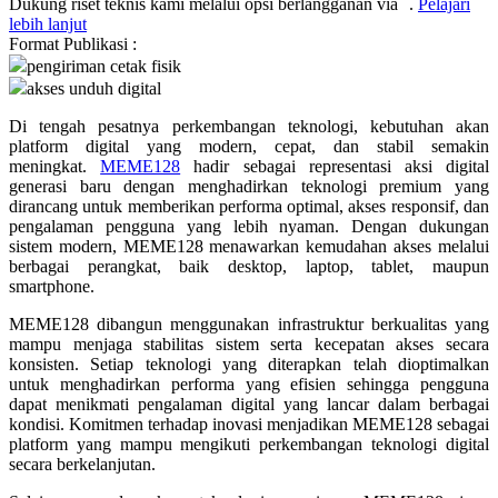
Dukung riset teknis kami melalui opsi berlangganan via
.
Pelajari
lebih lanjut
Q
Format Publikasi :
pengiriman cetak fisik
QV Baby
akses unduh digital
R
Di tengah pesatnya perkembangan teknologi, kebutuhan akan
platform digital yang modern, cepat, dan stabil semakin
Real Shades
meningkat.
MEME128
hadir sebagai representasi aksi digital
generasi baru dengan menghadirkan teknologi premium yang
Red Castle
dirancang untuk memberikan performa optimal, akses responsif, dan
pengalaman pengguna yang lebih nyaman. Dengan dukungan
Ribbon Madness
sistem modern, MEME128 menawarkan kemudahan akses melalui
berbagai perangkat, baik desktop, laptop, tablet, maupun
S
smartphone.
MEME128 dibangun menggunakan infrastruktur berkualitas yang
Sebamed
mampu menjaga stabilitas sistem serta kecepatan akses secara
konsisten. Setiap teknologi yang diterapkan telah dioptimalkan
Silver Cross
untuk menghadirkan performa yang efisien sehingga pengguna
dapat menikmati pengalaman digital yang lancar dalam berbagai
Simply Idea
kondisi. Komitmen terhadap inovasi menjadikan MEME128 sebagai
Skip Hop
platform yang mampu mengikuti perkembangan teknologi digital
secara berkelanjutan.
Spectra