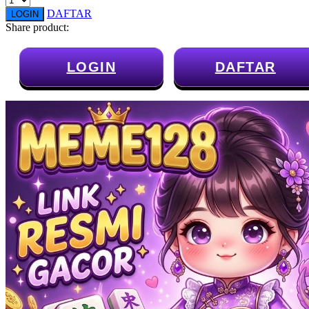
DAFTAR
LOGIN
Twistshake
Share product:
TY Toys
LOGIN
DAFTAR
U
V
Veja
Vitaflow
Vtech
W
Waterland
Wellness
X