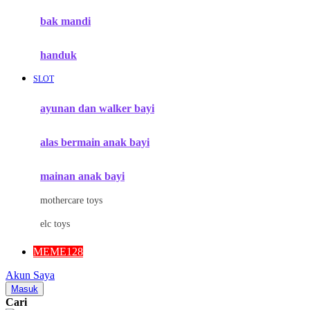
Moby
bak mandi
Momami
handuk
Mothercare
SLOT
Mustela
ayunan dan walker bayi
My Buddy Tag
My K
alas bermain anak bayi
N
mainan anak bayi
Naif
mothercare toys
Nike
elc toys
Nordic Natural
MEME128
Nuby
Akun Saya
Nuna
Masuk
Cari