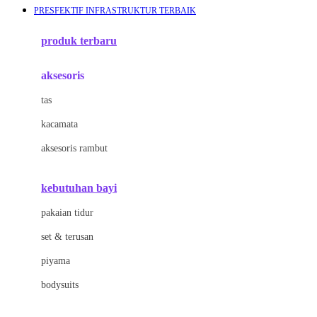
PRESFEKTIF INFRASTRUKTUR TERBAIK
Azetabio
produk terbaru
B
aksesoris
Baabaasheepz
tas
Babiators
kacamata
Baby Dove
aksesoris rambut
Baby Jogger
Baby Rovega
kebutuhan bayi
Babybee
pakaian tidur
Banana Boat
set & terusan
Banz
piyama
Barbie
bodysuits
Beaba