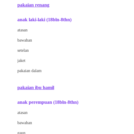
pakaian renang
Bumkins
anak laki-laki (18bln-8thn)
C
atasan
Cetaphil
bawahan
Chicco
setelan
Childlife
jaket
Clevamama
pakaian dalam
Cocolatte
Cottonseeds
pakaian ibu hamil
Cozy N Safe
anak perempuan (18bln-8thn)
Crane
atasan
Cybex
bawahan
D
gaun