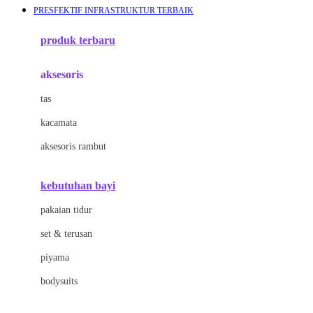
PRESFEKTIF INFRASTRUKTUR TERBAIK
Azetabio
produk terbaru
B
aksesoris
Baabaasheepz
tas
Babiators
kacamata
Baby Dove
aksesoris rambut
Baby Jogger
Baby Rovega
kebutuhan bayi
Babybee
pakaian tidur
Banana Boat
set & terusan
Banz
piyama
Barbie
bodysuits
Beaba