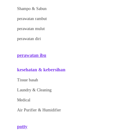
London Taxi
Shampo & Sabun
Love To Dream
perawatan rambut
perawatan mulut
M
perawatan diri
Magformers
Mama's Choice
perawatan ibu
Mamas&Papas
kesehatan & kebersihan
Mamaway
Tissue basah
Maxi Cosi
Laundry & Cleaning
Megabloks
Medical
Micro
Air Purifier & Humidifier
MiDeer
Mimi & Lula
potty
Mini Monkey