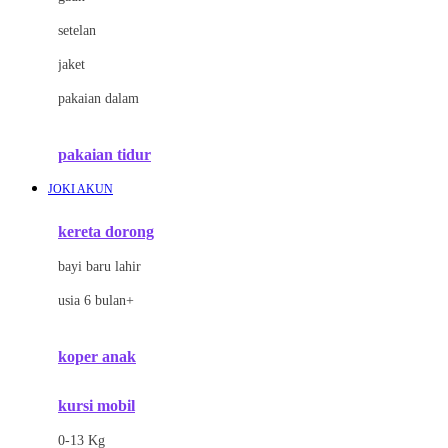
Dae Organics
setelan
Docare
jaket
Doona
pakaian dalam
Down To Earth
Drew
pakaian tidur
Dr. Brown's
JOKI AKUN
E
kereta dorong
ELC
bayi baru lahir
Ergobaby
usia 6 bulan+
Expert Care
koper anak
Ezyroller
kursi mobil
F
0-13 Kg