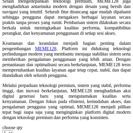
Selain mengedepankan teknologi premium, MEME128 juga
Squishmallows
menghadirkan antarmuka modern dengan desain yang bersih dan
navigasi yang intuitif. Seluruh fitur dirancang agar mudah dipahami
Starbooks
sehingga pengguna dapat mengakses berbagai layanan secara
praktis tanpa proses yang rumit. Pembaruan sistem dilakukan secara
Stick-O
berkala untuk meningkatkan kualitas performa, kompatibilitas
perangkat, dan kenyamanan penggunaan di setiap sesi akses.
Stokke
Keamanan dan keandalan menjadi bagian penting dalam
Sudocrem
pengembangan
MEME128
. Platform ini didukung teknologi
perlindungan modern yang membantu menjaga stabilitas sistem serta
Sumimo
memberikan pengalaman penggunaan yang lebih aman. Dengan
pemantauan dan optimalisasi secara berkelanjutan, MEME128 terus
Sunnylife
mempertahankan kualitas layanan agar tetap cepat, stabil, dan dapat
diandalkan oleh seluruh pengguna.
Sun-Staches
Melalui perpaduan teknologi premium, sistem yang stabil, performa
Swimava
tinggi, dan inovasi berkelanjutan, MEME128 menghadirkan aksi
digital generasi baru yang mengutamakan kualitas serta
T
kenyamanan. Dengan fokus pada efisiensi, kemudahan akses, dan
pengalaman pengguna yang optimal, MEME128 menjadi pilihan
Tommee Tippee
tepat bagi siapa saja yang menginginkan platform digital modern
dengan teknologi premium dan performa yang konsisten.
Trunki
choose qty
Tutti Bambini