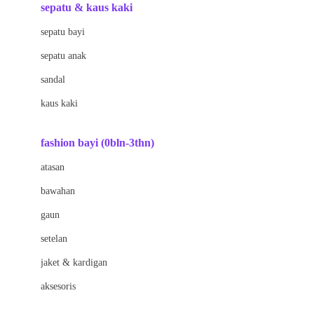
Beauty Barn
sepatu & kaus kaki
Bio Oil
sepatu bayi
Biolane
sepatu anak
Bite Fighters
sandal
Bizzi Growin
kaus kaki
Blackmores
fashion bayi (0bln-3thn)
Blooming Marvellous
atasan
Bonnels
bawahan
Bravado
gaun
Bruder
setelan
Brush Baby
jaket & kardigan
Buds Organics
aksesoris
Bugaboo
Buggygear