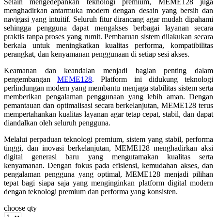
Selain mengedepankan teknologi premium, MEME128 juga
Squishmallows
menghadirkan antarmuka modern dengan desain yang bersih dan
navigasi yang intuitif. Seluruh fitur dirancang agar mudah dipahami
Starbooks
sehingga pengguna dapat mengakses berbagai layanan secara
praktis tanpa proses yang rumit. Pembaruan sistem dilakukan secara
Stick-O
berkala untuk meningkatkan kualitas performa, kompatibilitas
perangkat, dan kenyamanan penggunaan di setiap sesi akses.
Stokke
Keamanan dan keandalan menjadi bagian penting dalam
Sudocrem
pengembangan
MEME128
. Platform ini didukung teknologi
perlindungan modern yang membantu menjaga stabilitas sistem serta
Sumimo
memberikan pengalaman penggunaan yang lebih aman. Dengan
pemantauan dan optimalisasi secara berkelanjutan, MEME128 terus
Sunnylife
mempertahankan kualitas layanan agar tetap cepat, stabil, dan dapat
diandalkan oleh seluruh pengguna.
Sun-Staches
Melalui perpaduan teknologi premium, sistem yang stabil, performa
Swimava
tinggi, dan inovasi berkelanjutan, MEME128 menghadirkan aksi
digital generasi baru yang mengutamakan kualitas serta
T
kenyamanan. Dengan fokus pada efisiensi, kemudahan akses, dan
pengalaman pengguna yang optimal, MEME128 menjadi pilihan
Tommee Tippee
tepat bagi siapa saja yang menginginkan platform digital modern
dengan teknologi premium dan performa yang konsisten.
Trunki
choose qty
Tutti Bambini