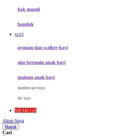
Moby
bak mandi
Momami
handuk
Mothercare
SLOT
Mustela
ayunan dan walker bayi
My Buddy Tag
My K
alas bermain anak bayi
N
mainan anak bayi
Naif
mothercare toys
Nike
elc toys
Nordic Natural
MEME128
Nuby
Akun Saya
Nuna
Masuk
Cari