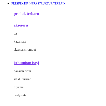
PRESFEKTIF INFRASTRUKTUR TERBAIK
Azetabio
produk terbaru
B
aksesoris
Baabaasheepz
tas
Babiators
kacamata
Baby Dove
aksesoris rambut
Baby Jogger
Baby Rovega
kebutuhan bayi
Babybee
pakaian tidur
Banana Boat
set & terusan
Banz
piyama
Barbie
bodysuits
Beaba