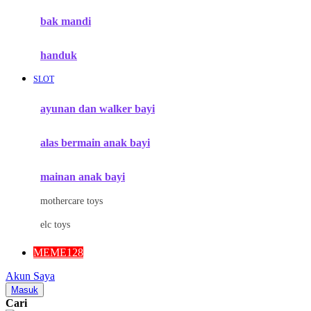
Moby
bak mandi
Momami
handuk
Mothercare
SLOT
Mustela
ayunan dan walker bayi
My Buddy Tag
My K
alas bermain anak bayi
N
mainan anak bayi
Naif
mothercare toys
Nike
elc toys
Nordic Natural
MEME128
Nuby
Akun Saya
Nuna
Masuk
Cari