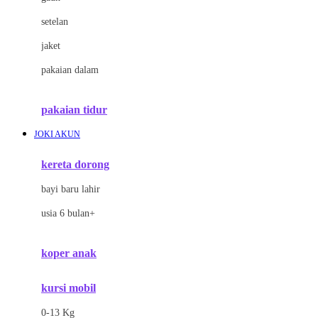
Dae Organics
setelan
Docare
jaket
Doona
pakaian dalam
Down To Earth
Drew
pakaian tidur
Dr. Brown's
JOKI AKUN
E
kereta dorong
ELC
bayi baru lahir
Ergobaby
usia 6 bulan+
Expert Care
koper anak
Ezyroller
kursi mobil
F
0-13 Kg