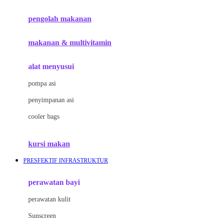
Joie
pengolah makanan
Joolz
Jujube
makanan & multivitamin
K
alat menyusui
Kiddycuts
pompa asi
Kumon
penyimpanan asi
L
cooler bags
Leapfrog
kursi makan
Leclerc
PRESFEKTIF INFRASTRUKTUR
Lee Vierra
Lillebaby
perawatan bayi
Little Bird Told Me
perawatan kulit
Little Miss Janis
Sunscreen