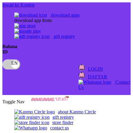
lewati ke Konten
download apps
download app from:
gift registry
Bahasa
ID
LOGIN
DAFTAR
Contact
Us
Toggle Nav
about Kanmo Circle
gift registry
store finder
contact us