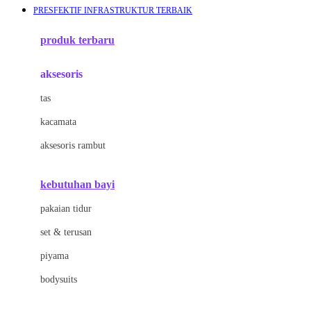
PRESFEKTIF INFRASTRUKTUR TERBAIK
Azetabio
produk terbaru
B
aksesoris
Baabaasheepz
tas
Babiators
kacamata
Baby Dove
aksesoris rambut
Baby Jogger
Baby Rovega
kebutuhan bayi
Babybee
pakaian tidur
Banana Boat
set & terusan
Banz
piyama
Barbie
bodysuits
Beaba