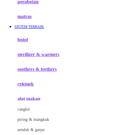
perabotan
Happy Tummy
Hauck
matras
Havaianas
SISTEM TERBAIK
Hegen
botol
Hot Wheels
sterilizer & warmers
Hybrid
soothers & teethers
I
Inlacta DHA
celemek
Interlac
alat makan
Ivenet
cangkir
J
piring & mangkuk
Jack N Jill
sendok & garpu