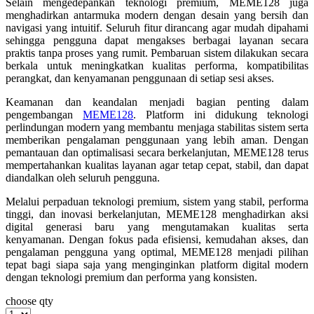
Selain mengedepankan teknologi premium, MEME128 juga
Squishmallows
menghadirkan antarmuka modern dengan desain yang bersih dan
navigasi yang intuitif. Seluruh fitur dirancang agar mudah dipahami
Starbooks
sehingga pengguna dapat mengakses berbagai layanan secara
praktis tanpa proses yang rumit. Pembaruan sistem dilakukan secara
Stick-O
berkala untuk meningkatkan kualitas performa, kompatibilitas
perangkat, dan kenyamanan penggunaan di setiap sesi akses.
Stokke
Keamanan dan keandalan menjadi bagian penting dalam
Sudocrem
pengembangan
MEME128
. Platform ini didukung teknologi
perlindungan modern yang membantu menjaga stabilitas sistem serta
Sumimo
memberikan pengalaman penggunaan yang lebih aman. Dengan
pemantauan dan optimalisasi secara berkelanjutan, MEME128 terus
Sunnylife
mempertahankan kualitas layanan agar tetap cepat, stabil, dan dapat
diandalkan oleh seluruh pengguna.
Sun-Staches
Melalui perpaduan teknologi premium, sistem yang stabil, performa
Swimava
tinggi, dan inovasi berkelanjutan, MEME128 menghadirkan aksi
digital generasi baru yang mengutamakan kualitas serta
T
kenyamanan. Dengan fokus pada efisiensi, kemudahan akses, dan
pengalaman pengguna yang optimal, MEME128 menjadi pilihan
Tommee Tippee
tepat bagi siapa saja yang menginginkan platform digital modern
dengan teknologi premium dan performa yang konsisten.
Trunki
choose qty
Tutti Bambini