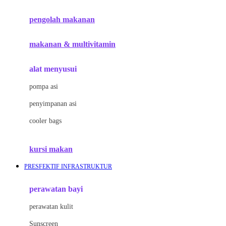
Joie
pengolah makanan
Joolz
Jujube
makanan & multivitamin
K
alat menyusui
Kiddycuts
pompa asi
Kumon
penyimpanan asi
L
cooler bags
Leapfrog
kursi makan
Leclerc
PRESFEKTIF INFRASTRUKTUR
Lee Vierra
Lillebaby
perawatan bayi
Little Bird Told Me
perawatan kulit
Little Miss Janis
Sunscreen