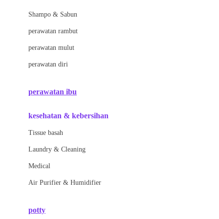
London Taxi
Shampo & Sabun
Love To Dream
perawatan rambut
perawatan mulut
M
perawatan diri
Magformers
Mama's Choice
perawatan ibu
Mamas&Papas
kesehatan & kebersihan
Mamaway
Tissue basah
Maxi Cosi
Laundry & Cleaning
Megabloks
Medical
Micro
Air Purifier & Humidifier
MiDeer
Mimi & Lula
potty
Mini Monkey