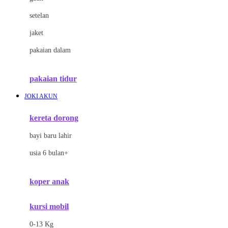
Dae Organics
setelan
Docare
jaket
Doona
pakaian dalam
Down To Earth
Drew
pakaian tidur
Dr. Brown's
JOKI AKUN
E
kereta dorong
ELC
bayi baru lahir
Ergobaby
usia 6 bulan+
Expert Care
koper anak
Ezyroller
kursi mobil
F
0-13 Kg