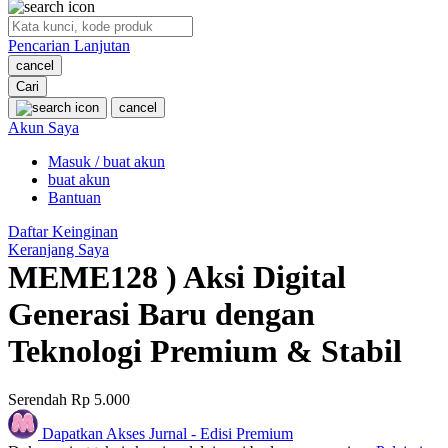
O
Pencarian Lanjutan
Oh Ma Grain
cancel
Okiedog
Cari
cancel
P
Akun Saya
Masuk / buat akun
Peachy
buat akun
Phil & Ted's
Bantuan
Philips Avent
Daftar Keinginan
Keranjang Saya
Pigeon
MEME128 ) Aksi Digital
Playgro
Generasi Baru dengan
Poled Global
Teknologi Premium & Stabil
Ponycycle
Serendah
Rp 5.000
Puma
Dapatkan Akses
Jurnal
-
Edisi Premium
Pureats