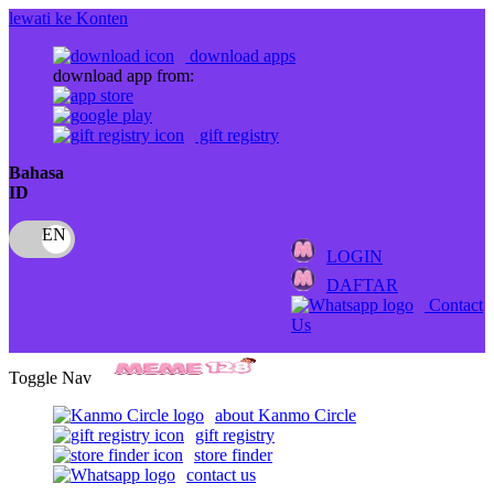
lewati ke Konten
download apps
download app from:
gift registry
Bahasa
ID
LOGIN
DAFTAR
Contact
Us
Toggle Nav
about Kanmo Circle
gift registry
store finder
contact us