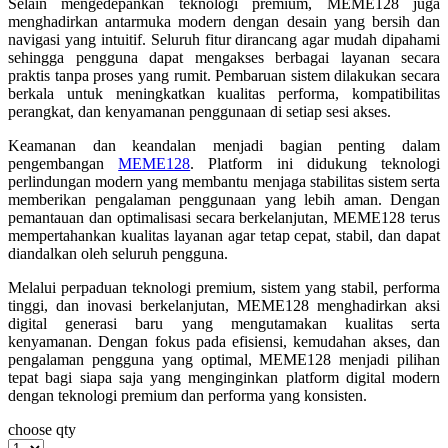
Selain mengedepankan teknologi premium, MEME128 juga
Squishmallows
menghadirkan antarmuka modern dengan desain yang bersih dan
navigasi yang intuitif. Seluruh fitur dirancang agar mudah dipahami
Starbooks
sehingga pengguna dapat mengakses berbagai layanan secara
praktis tanpa proses yang rumit. Pembaruan sistem dilakukan secara
Stick-O
berkala untuk meningkatkan kualitas performa, kompatibilitas
perangkat, dan kenyamanan penggunaan di setiap sesi akses.
Stokke
Keamanan dan keandalan menjadi bagian penting dalam
Sudocrem
pengembangan
MEME128
. Platform ini didukung teknologi
perlindungan modern yang membantu menjaga stabilitas sistem serta
Sumimo
memberikan pengalaman penggunaan yang lebih aman. Dengan
pemantauan dan optimalisasi secara berkelanjutan, MEME128 terus
Sunnylife
mempertahankan kualitas layanan agar tetap cepat, stabil, dan dapat
diandalkan oleh seluruh pengguna.
Sun-Staches
Melalui perpaduan teknologi premium, sistem yang stabil, performa
Swimava
tinggi, dan inovasi berkelanjutan, MEME128 menghadirkan aksi
digital generasi baru yang mengutamakan kualitas serta
T
kenyamanan. Dengan fokus pada efisiensi, kemudahan akses, dan
pengalaman pengguna yang optimal, MEME128 menjadi pilihan
Tommee Tippee
tepat bagi siapa saja yang menginginkan platform digital modern
dengan teknologi premium dan performa yang konsisten.
Trunki
choose qty
Tutti Bambini