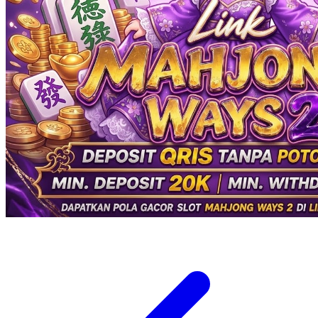
Xootz
Y
Yamatoya
Z
Zaxy
Zoggs
0-9
4Moms
59S