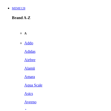
MEME128
Brand A-Z
A
Addo
Adidas
Airfree
Alamii
Amara
Aqua Scale
Asics
Aveeno
Awan