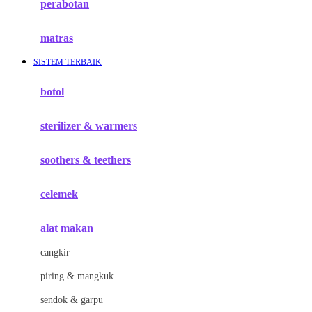
perabotan
Happy Tummy
Hauck
matras
Havaianas
SISTEM TERBAIK
Hegen
botol
Hot Wheels
sterilizer & warmers
Hybrid
soothers & teethers
I
Inlacta DHA
celemek
Interlac
alat makan
Ivenet
cangkir
J
piring & mangkuk
Jack N Jill
sendok & garpu