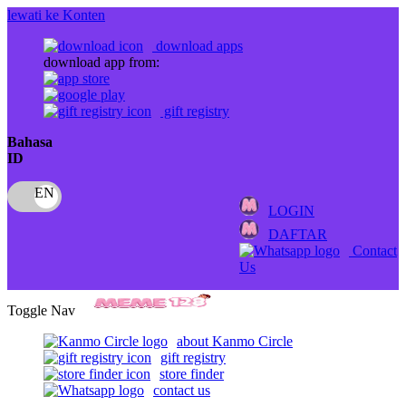
lewati ke Konten
download apps
download app from:
gift registry
Bahasa
ID
LOGIN
DAFTAR
Contact
Us
Toggle Nav
about Kanmo Circle
gift registry
store finder
contact us