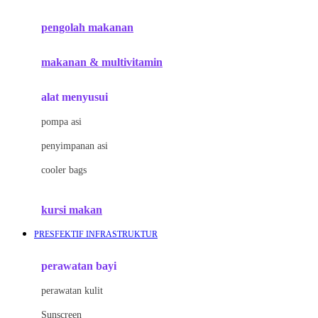
Joie
pengolah makanan
Joolz
Jujube
makanan & multivitamin
K
alat menyusui
Kiddycuts
pompa asi
Kumon
penyimpanan asi
L
cooler bags
Leapfrog
kursi makan
Leclerc
PRESFEKTIF INFRASTRUKTUR
Lee Vierra
Lillebaby
perawatan bayi
Little Bird Told Me
perawatan kulit
Little Miss Janis
Sunscreen