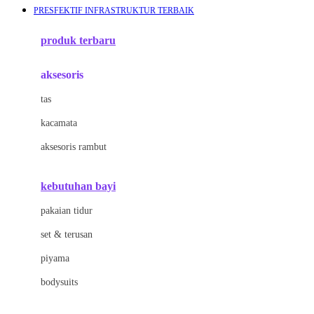
PRESFEKTIF INFRASTRUKTUR TERBAIK
Azetabio
produk terbaru
B
aksesoris
Baabaasheepz
tas
Babiators
kacamata
Baby Dove
aksesoris rambut
Baby Jogger
Baby Rovega
kebutuhan bayi
Babybee
pakaian tidur
Banana Boat
set & terusan
Banz
piyama
Barbie
bodysuits
Beaba