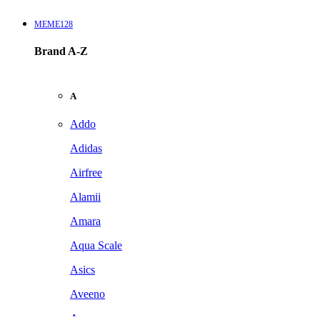
MEME128
Brand A-Z
A
Addo
Adidas
Airfree
Alamii
Amara
Aqua Scale
Asics
Aveeno
Awan