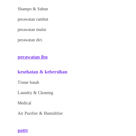
London Taxi
Shampo & Sabun
Love To Dream
perawatan rambut
perawatan mulut
M
perawatan diri
Magformers
Mama's Choice
perawatan ibu
Mamas&Papas
kesehatan & kebersihan
Mamaway
Tissue basah
Maxi Cosi
Laundry & Cleaning
Megabloks
Medical
Micro
Air Purifier & Humidifier
MiDeer
Mimi & Lula
potty
Mini Monkey