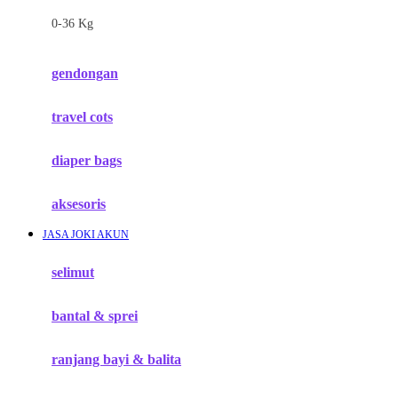
Felt So Sweet
0-36 Kg
Fisher Price
Flipper
gendongan
Friends Of Sally
travel cots
G
diaper bags
Gb
Geko
aksesoris
Graco
JASA JOKI AKUN
Gund
selimut
H
bantal & sprei
Habbie
Haenim
ranjang bayi & balita
Happy Horse