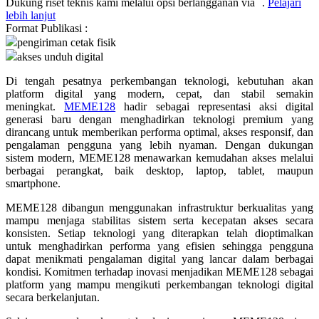
Dukung riset teknis kami melalui opsi berlangganan via
.
Pelajari
lebih lanjut
Q
Format Publikasi :
pengiriman cetak fisik
QV Baby
akses unduh digital
R
Di tengah pesatnya perkembangan teknologi, kebutuhan akan
platform digital yang modern, cepat, dan stabil semakin
Real Shades
meningkat.
MEME128
hadir sebagai representasi aksi digital
generasi baru dengan menghadirkan teknologi premium yang
Red Castle
dirancang untuk memberikan performa optimal, akses responsif, dan
pengalaman pengguna yang lebih nyaman. Dengan dukungan
Ribbon Madness
sistem modern, MEME128 menawarkan kemudahan akses melalui
berbagai perangkat, baik desktop, laptop, tablet, maupun
S
smartphone.
MEME128 dibangun menggunakan infrastruktur berkualitas yang
Sebamed
mampu menjaga stabilitas sistem serta kecepatan akses secara
konsisten. Setiap teknologi yang diterapkan telah dioptimalkan
Silver Cross
untuk menghadirkan performa yang efisien sehingga pengguna
dapat menikmati pengalaman digital yang lancar dalam berbagai
Simply Idea
kondisi. Komitmen terhadap inovasi menjadikan MEME128 sebagai
Skip Hop
platform yang mampu mengikuti perkembangan teknologi digital
secara berkelanjutan.
Spectra