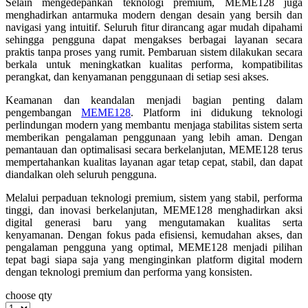
Selain mengedepankan teknologi premium, MEME128 juga
Squishmallows
menghadirkan antarmuka modern dengan desain yang bersih dan
navigasi yang intuitif. Seluruh fitur dirancang agar mudah dipahami
Starbooks
sehingga pengguna dapat mengakses berbagai layanan secara
praktis tanpa proses yang rumit. Pembaruan sistem dilakukan secara
Stick-O
berkala untuk meningkatkan kualitas performa, kompatibilitas
perangkat, dan kenyamanan penggunaan di setiap sesi akses.
Stokke
Keamanan dan keandalan menjadi bagian penting dalam
Sudocrem
pengembangan
MEME128
. Platform ini didukung teknologi
perlindungan modern yang membantu menjaga stabilitas sistem serta
Sumimo
memberikan pengalaman penggunaan yang lebih aman. Dengan
pemantauan dan optimalisasi secara berkelanjutan, MEME128 terus
Sunnylife
mempertahankan kualitas layanan agar tetap cepat, stabil, dan dapat
diandalkan oleh seluruh pengguna.
Sun-Staches
Melalui perpaduan teknologi premium, sistem yang stabil, performa
Swimava
tinggi, dan inovasi berkelanjutan, MEME128 menghadirkan aksi
digital generasi baru yang mengutamakan kualitas serta
T
kenyamanan. Dengan fokus pada efisiensi, kemudahan akses, dan
pengalaman pengguna yang optimal, MEME128 menjadi pilihan
Tommee Tippee
tepat bagi siapa saja yang menginginkan platform digital modern
dengan teknologi premium dan performa yang konsisten.
Trunki
choose qty
Tutti Bambini