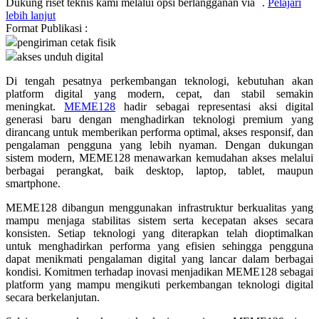
Dukung riset teknis kami melalui opsi berlangganan via
.
Pelajari
lebih lanjut
Q
Format Publikasi :
pengiriman cetak fisik
QV Baby
akses unduh digital
R
Di tengah pesatnya perkembangan teknologi, kebutuhan akan
platform digital yang modern, cepat, dan stabil semakin
Real Shades
meningkat.
MEME128
hadir sebagai representasi aksi digital
generasi baru dengan menghadirkan teknologi premium yang
Red Castle
dirancang untuk memberikan performa optimal, akses responsif, dan
pengalaman pengguna yang lebih nyaman. Dengan dukungan
Ribbon Madness
sistem modern, MEME128 menawarkan kemudahan akses melalui
berbagai perangkat, baik desktop, laptop, tablet, maupun
S
smartphone.
MEME128 dibangun menggunakan infrastruktur berkualitas yang
Sebamed
mampu menjaga stabilitas sistem serta kecepatan akses secara
konsisten. Setiap teknologi yang diterapkan telah dioptimalkan
Silver Cross
untuk menghadirkan performa yang efisien sehingga pengguna
dapat menikmati pengalaman digital yang lancar dalam berbagai
Simply Idea
kondisi. Komitmen terhadap inovasi menjadikan MEME128 sebagai
Skip Hop
platform yang mampu mengikuti perkembangan teknologi digital
secara berkelanjutan.
Spectra