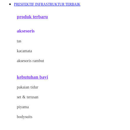
PRESFEKTIF INFRASTRUKTUR TERBAIK
Azetabio
produk terbaru
B
aksesoris
Baabaasheepz
tas
Babiators
kacamata
Baby Dove
aksesoris rambut
Baby Jogger
Baby Rovega
kebutuhan bayi
Babybee
pakaian tidur
Banana Boat
set & terusan
Banz
piyama
Barbie
bodysuits
Beaba