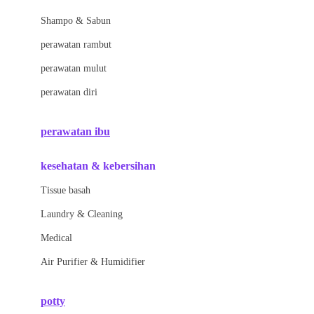
London Taxi
Shampo & Sabun
Love To Dream
perawatan rambut
perawatan mulut
M
perawatan diri
Magformers
Mama's Choice
perawatan ibu
Mamas&Papas
kesehatan & kebersihan
Mamaway
Tissue basah
Maxi Cosi
Laundry & Cleaning
Megabloks
Medical
Micro
Air Purifier & Humidifier
MiDeer
Mimi & Lula
potty
Mini Monkey