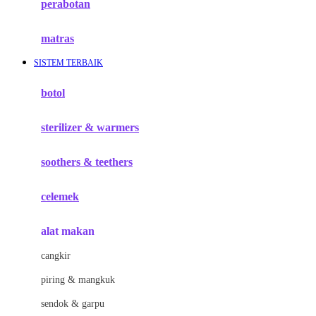
perabotan
Happy Tummy
Hauck
matras
Havaianas
SISTEM TERBAIK
Hegen
botol
Hot Wheels
sterilizer & warmers
Hybrid
soothers & teethers
I
Inlacta DHA
celemek
Interlac
alat makan
Ivenet
cangkir
J
piring & mangkuk
Jack N Jill
sendok & garpu