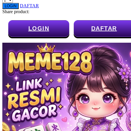
DAFTAR
LOGIN
Twistshake
Share product:
TY Toys
LOGIN
DAFTAR
U
V
Veja
Vitaflow
Vtech
W
Waterland
Wellness
X