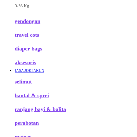
0-36 Kg
gendongan
travel cots
diaper bags
aksesoris
JASA JOKI AKUN
selimut
bantal & sprei
ranjang bayi & balita
perabotan
matras