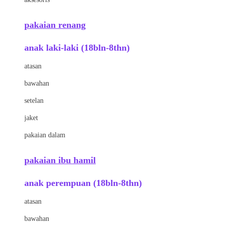
pakaian renang
anak laki-laki (18bln-8thn)
atasan
bawahan
setelan
jaket
pakaian dalam
pakaian ibu hamil
anak perempuan (18bln-8thn)
atasan
bawahan